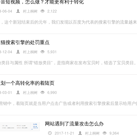
抖音短视频，怎么做？才能更有利于转化
3-06-04
村上桐树
2,122
3年，这个新冠结束后的元年，我们发现以百度为代表的搜索引擎的流量越来越
天猫搜索引擎的处罚重点
8-12-04
村上桐树
5,931
放类目与属性 所谓“错放类目”，是指商家在发布宝贝时，错选了宝贝类目。 
策划一个高转化率的着陆页
8-03-01
村上桐树
6,990
营销中，着陆页就是当用户点击广告或者利用搜索引擎搜索后显示给用户的
网站遇到了流量攻击怎么办
2017-11-21
村上桐树
9,364