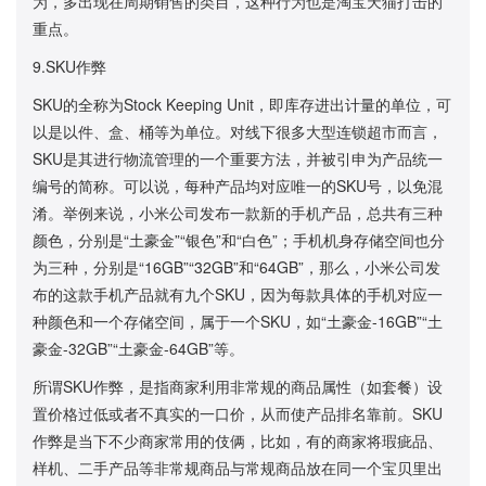
为，多出现在周期销售的类目，这种行为也是淘宝天猫打击的
重点。
9.SKU作弊
SKU的全称为Stock Keeping Unit，即库存进出计量的单位，可
以是以件、盒、桶等为单位。对线下很多大型连锁超市而言，
SKU是其进行物流管理的一个重要方法，并被引申为产品统一
编号的简称。可以说，每种产品均对应唯一的SKU号，以免混
淆。举例来说，小米公司发布一款新的手机产品，总共有三种
颜色，分别是“土豪金”“银色”和“白色”；手机机身存储空间也分
为三种，分别是“16GB”“32GB”和“64GB”，那么，小米公司发
布的这款手机产品就有九个SKU，因为每款具体的手机对应一
种颜色和一个存储空间，属于一个SKU，如“土豪金-16GB”“土
豪金-32GB”“土豪金-64GB”等。
所谓SKU作弊，是指商家利用非常规的商品属性（如套餐）设
置价格过低或者不真实的一口价，从而使产品排名靠前。SKU
作弊是当下不少商家常用的伎俩，比如，有的商家将瑕疵品、
样机、二手产品等非常规商品与常规商品放在同一个宝贝里出