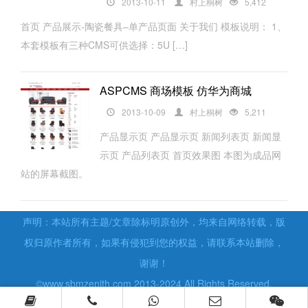
2013-10-11
村上桐树
5,412
首页 产品展示-陶瓷餐具–单产品页面 关于我们 模板说明： 1、
本套模板有三种CMS可供选择：5U […]
ASPCMS 商场模板 仿华为商城
2013-10-09
村上桐树
5,211
产品显示页 产品显示页 新闻列表页 新闻显
示页 产品列表页 首页效果图 本图为成品网
站的屏幕截图。
声明：本站所有主题/文章除标明原创外，均来自网络转载，版
权归原作者所有，如果有侵犯到您的权益，请联系本站删除，
谢谢！
©www.sbmzenith.com 2013-2024 All Rights Reserved.
豫ICP备15009393号