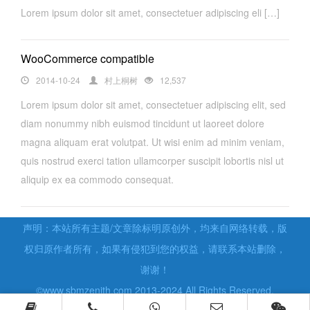
Lorem ipsum dolor sit amet, consectetuer adipiscing eli […]
WooCommerce compatible
2014-10-24
村上桐树
12,537
Lorem ipsum dolor sit amet, consectetuer adipiscing elit, sed
diam nonummy nibh euismod tincidunt ut laoreet dolore
magna aliquam erat volutpat. Ut wisi enim ad minim veniam,
quis nostrud exerci tation ullamcorper suscipit lobortis nisl ut
aliquip ex ea commodo consequat.
声明：本站所有主题/文章除标明原创外，均来自网络转载，版
权归原作者所有，如果有侵犯到您的权益，请联系本站删除，
谢谢！
©www.sbmzenith.com 2013-2024 All Rights Reserved.