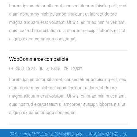
Lorem ipsum dolor sit amet, consectetuer adipiscing elit, sed
diam nonummy nibh euismod tincidunt ut laoreet dolore
magna aliquam erat volutpat. Ut wisi enim ad minim veniam,
quis nostrud exerci tation ullamcorper suscipit lobortis nisl ut
aliquip ex ea commodo consequat.
WooCommerce compatible
2014-10-24
村上桐树
12,537
Lorem ipsum dolor sit amet, consectetuer adipiscing elit, sed
diam nonummy nibh euismod tincidunt ut laoreet dolore
magna aliquam erat volutpat. Ut wisi enim ad minim veniam,
quis nostrud exerci tation ullamcorper suscipit lobortis nisl ut
aliquip ex ea commodo consequat.
声明：本站所有主题/文章除标明原创外，均来自网络转载，版