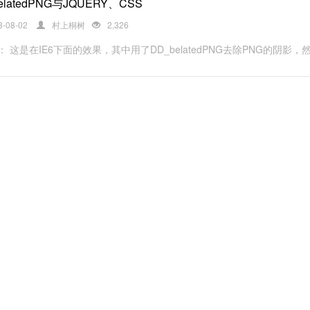
elatedPNG与JQUERY、CSS
3-08-02
村上桐树
2,326
 这是在IE6下面的效果，其中用了DD_belatedPNG去除PNG的阴影，然后