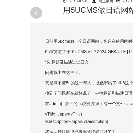
2013-07-13
村上桐树
2,170
用5UCMS做日语
日前用5ucms做一个日语网站，客户在使用
5u官方在关于“5UCMS v1.2.2024 GBK/UTF [
“5. 标题及描述过滤日文”
问题就出在这里了。
真是搞不懂5u的这一帮人，既然都出了utf-
找到了问题所在就好说了，去掉标题和描述日语
在admin目录下的inc文件夹里面有一个文件cl
vTitle=Japan(vTitle)
vDescription=Japan(vDescription)
将这两行注释掉或者删除掉就可以了！