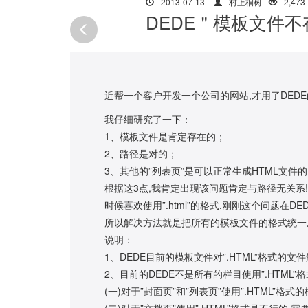
2013-07-13
村上桐树
2,473
DEDE＂模板文件
近帮一个客户开发一个公司的网站,才用了DEDE
我仔细研究了一下：
1、模板文件是肯定存在的；
2、路径是对的；
3、其他的”列表页”是可以正常生成HTML文件
根据这3点,我肯定出现该问题肯定与路径无关系
时候喜欢使用”.html”的格式,刚刚这个问题在
所以解决方法就是把所有的模板文件的格式统一成”.
说明：
1、DEDE目前的模板文件对”.HTML”格式的文件
2、目前的DEDE不是所有的栏目使用”.HTML
(一)对于”封面页”和”列表页”使用”.HTML”格
(二)对于”文档页”使用”.HTML”格式是不行的,