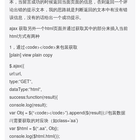
本，当留言成功的时候返回当面页面的信息，否则返回一个评
论出错的提示文本，我的思路就是判断返回的文本中有没有错
误信息，没有的话给出一个成功提示。
ajax 获取另外一个html页面并通过获取其中的部分来插入当前
html方式有两种
1，通过<code></code>来包装获取
[plain] view plain copy
$.ajax({
url:url,
type:”GET”,
dataType:”html”,
success:function(result){
console.log(result);
var Obj = $(“<code></code>”).append($(result));//包装数据
//(需要获取的对应块（如class=’aa’)
var $html = $(“.aa”, Obj);
console.log($html.html());