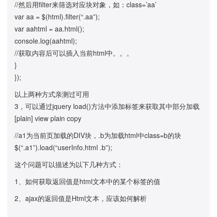
//然后用filter来筛选对应块对象，如：class=’aa’
var aa = $(html).filter(“.aa”);
var aahtml = aa.html();
console.log(aahtml);
//获取内容后可以插入当前html中。。。
}
});
以上两种方式亲测过可用
3，可以通过jquery load()方法中添加标签来获取其中部分加载
[plain] view plain copy
//a1为当前页加载的DIV块，.b为加载html中class=b的块
$(“.a1”).load(“userInfo.html .b”);
这个问题可以描述为以下几种方式：
1、如何获取返回值是html文本中的某个标签的值
2、ajax的返回值是Html文本，应该如何解析