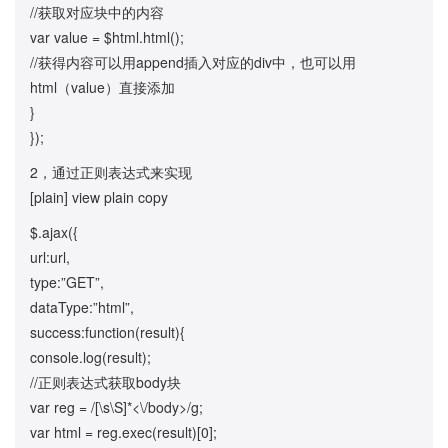
//获取对应块中的内容
var value = $html.html();
//获得内容可以用append插入对应的div中，也可以用
html（value）直接添加
}
});
2，通过正则表达式来实现
[plain] view plain copy
$.ajax({
url:url,
type:”GET”,
dataType:”html”,
success:function(result){
console.log(result);
//正则表达式获取body块
var reg = /[\s\S]*<\/body>/g;
var html = reg.exec(result)[0];