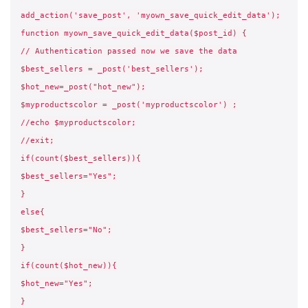
add_action('save_post', 'myown_save_quick_edit_data');
function myown_save_quick_edit_data($post_id) {
// Authentication passed now we save the data
$best_sellers = _post('best_sellers');
$hot_new=_post("hot_new");
$myproductscolor = _post('myproductscolor') ;
//echo $myproductscolor;
//exit;
if(count($best_sellers)){
$best_sellers="Yes";
}
else{
$best_sellers="No";
}
if(count($hot_new)){
$hot_new="Yes";
}