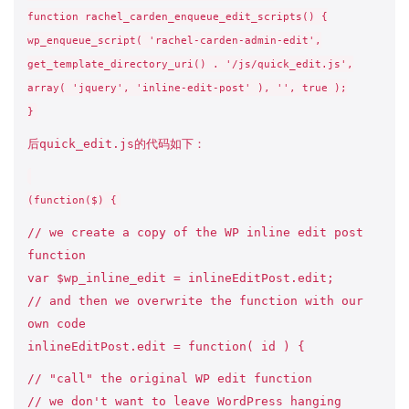
function rachel_carden_enqueue_edit_scripts() {
wp_enqueue_script( 'rachel-carden-admin-edit',
get_template_directory_uri() . '/js/quick_edit.js',
array( 'jquery', 'inline-edit-post' ), '', true );
}
后quick_edit.js的代码如下：
(function($) {
// we create a copy of the WP inline edit post
function
var $wp_inline_edit = inlineEditPost.edit;
// and then we overwrite the function with our
own code
inlineEditPost.edit = function( id ) {
// "call" the original WP edit function
// we don't want to leave WordPress hanging