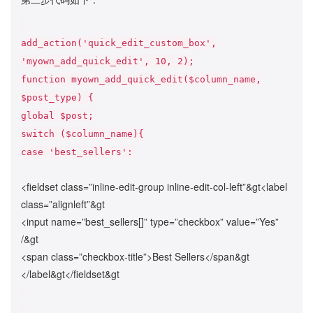
add_action('quick_edit_custom_box',
'myown_add_quick_edit', 10, 2);
function myown_add_quick_edit($column_name,
$post_type) {
global $post;
switch ($column_name){
case 'best_sellers':
<fieldset class=”inline-edit-group inline-edit-col-left”&gt<label
class=”alignleft”&gt
<input name=”best_sellers[]” type=”checkbox” value=”Yes”
/&gt
<span class=”checkbox-title”>Best Sellers</span&gt
</label&gt</fieldset&gt