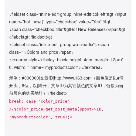
<fieldset class=”inline-edit-group inline-edit-col-left”&gt
<input
name=”hot_new[]” type=”checkbox” value=”Yes” /&gt
<span class=”checkbox-title”&gtHot New Releases</span&gt
</label&gt</fieldset&gt
<fieldset class=”inline-edit-group wp-clearfix”><span
class=””>Colors and price</span>
<textarea style=”display: block; height: 4em; margin: 12px 0
0; width: ;” name=”myproductscolor”></textarea>
示例：#000000|文章ID|http://www.163.com（颜色值是以#号
开头，6位，以|隔开，文章ID为其它颜色的文章ID，链接为当
前颜色的购买地址）</fieldset>
break; case 'color_price':
//$color_price=get_post_meta($post->ID,
'myproductscolor', true);<