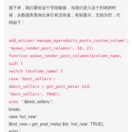
接下来，我们要给这个字段赋值，当我们进入这个列表的时
候，从数据库查询出来它有没有值，有则显示，无则为空，代
码如下：
add_action('manage_myproducts_posts_custom_column',
'myown_render_post_columns', 10, 2);
function myown_render_post_columns($column_name,
$id) {
switch ($column_name) {
case 'best_sellers':
$best_sellers = get_post_meta( $id,
'best_sellers', TRUE);
“.$best_sellers.”;
echo
break;
case ‘hot_new’:
$hot_new = get_post_meta( $id, ‘hot_new’, TRUE);
echo ”