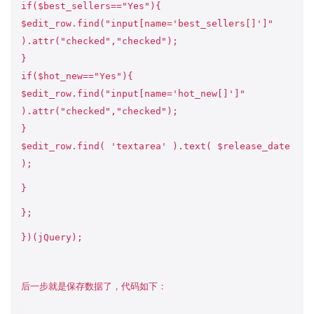
if($best_sellers=="Yes"){
$edit_row.find("input[name='best_sellers[]']"
).attr("checked","checked");
}
if($hot_new=="Yes"){
$edit_row.find("input[name='hot_new[]']"
).attr("checked","checked");
}
$edit_row.find( 'textarea' ).text( $release_date
);
}
};
})(jQuery);
后一步就是保存数据了，代码如下：