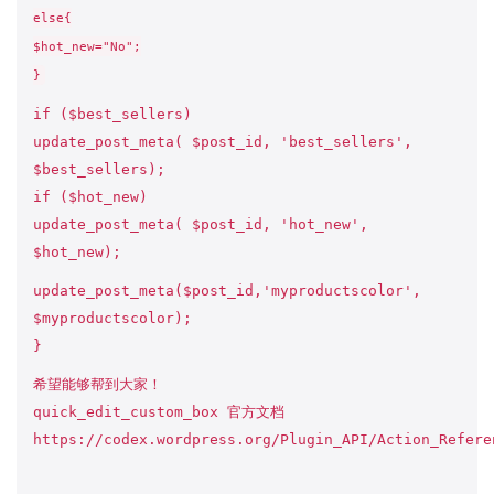
else{
$hot_new="No";
}
if ($best_sellers)
update_post_meta( $post_id, 'best_sellers',
$best_sellers);
if ($hot_new)
update_post_meta( $post_id, 'hot_new',
$hot_new);
update_post_meta($post_id,'myproductscolor',
$myproductscolor);
}
希望能够帮到大家！
quick_edit_custom_box 官方文档
https://codex.wordpress.org/Plugin_API/Action_Refere