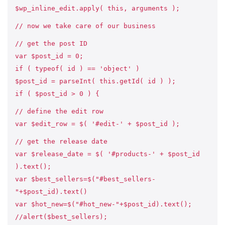
$wp_inline_edit.apply( this, arguments );
// now we take care of our business
// get the post ID
var $post_id = 0;
if ( typeof( id ) == 'object' )
$post_id = parseInt( this.getId( id ) );
if ( $post_id > 0 ) {
// define the edit row
var $edit_row = $( '#edit-' + $post_id );
// get the release date
var $release_date = $( '#products-' + $post_id
).text();
var $best_sellers=$("#best_sellers-
"+$post_id).text()
var $hot_new=$("#hot_new-"+$post_id).text();
//alert($best_sellers);